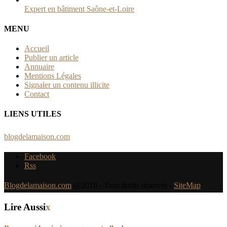
Expert en bâtiment Saône-et-Loire
MENU
Accueil
Publier un article
Annuaire
Mentions Légales
Signaler un contenu illicite
Contact
LIENS UTILES
blogdelamaison.com
Facebook
Rss
Blogdelamaison.com
@2019 - Tous droits réservés -
SiteMap
Lire Aussi
x