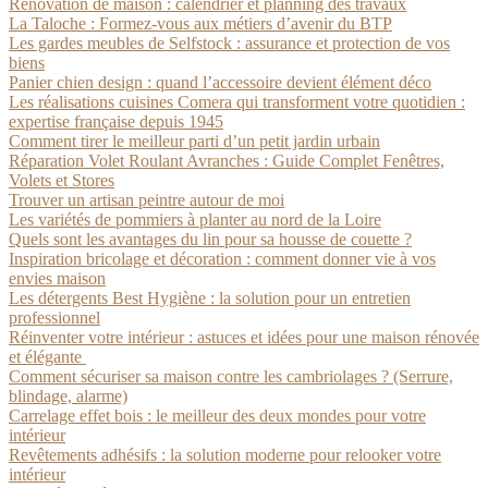
Rénovation de maison : calendrier et planning des travaux
La Taloche : Formez-vous aux métiers d’avenir du BTP
Les gardes meubles de Selfstock : assurance et protection de vos
biens
Panier chien design : quand l’accessoire devient élément déco
Les réalisations cuisines Comera qui transforment votre quotidien :
expertise française depuis 1945
Comment tirer le meilleur parti d’un petit jardin urbain
Réparation Volet Roulant Avranches : Guide Complet Fenêtres,
Volets et Stores
Trouver un artisan peintre autour de moi
Les variétés de pommiers à planter au nord de la Loire
Quels sont les avantages du lin pour sa housse de couette ?
Inspiration bricolage et décoration : comment donner vie à vos
envies maison
Les détergents Best Hygiène : la solution pour un entretien
professionnel
Réinventer votre intérieur : astuces et idées pour une maison rénovée
et élégante
Comment sécuriser sa maison contre les cambriolages ? (Serrure,
blindage, alarme)
Carrelage effet bois : le meilleur des deux mondes pour votre
intérieur
Revêtements adhésifs : la solution moderne pour relooker votre
intérieur