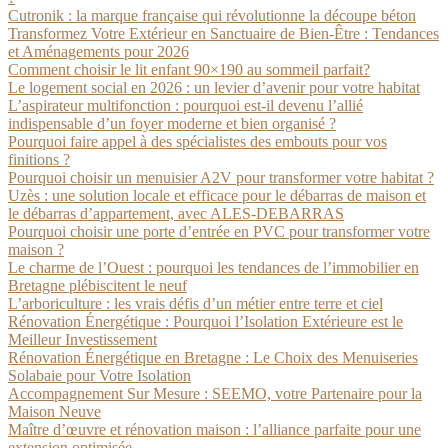
Cutronik : la marque française qui révolutionne la découpe béton
Transformez Votre Extérieur en Sanctuaire de Bien-Être : Tendances
et Aménagements pour 2026
Comment choisir le lit enfant 90×190 au sommeil parfait?
Le logement social en 2026 : un levier d’avenir pour votre habitat
L’aspirateur multifonction : pourquoi est-il devenu l’allié
indispensable d’un foyer moderne et bien organisé ?
Pourquoi faire appel à des spécialistes des embouts pour vos
finitions ?
Pourquoi choisir un menuisier A2V pour transformer votre habitat ?
Uzès : une solution locale et efficace pour le débarras de maison et
le débarras d’appartement, avec ALES-DEBARRAS
Pourquoi choisir une porte d’entrée en PVC pour transformer votre
maison ?
Le charme de l’Ouest : pourquoi les tendances de l’immobilier en
Bretagne plébiscitent le neuf
L’arboriculture : les vrais défis d’un métier entre terre et ciel
Rénovation Énergétique : Pourquoi l’Isolation Extérieure est le
Meilleur Investissement
Rénovation Énergétique en Bretagne : Le Choix des Menuiseries
Solabaie pour Votre Isolation
Accompagnement Sur Mesure : SEEMO, votre Partenaire pour la
Maison Neuve
Maître d’œuvre et rénovation maison : l’alliance parfaite pour une
extension optimisée