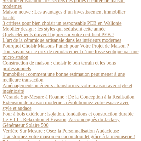
Sécurité et isolation : les secrets des portes d’entrée de maison
modernes
Maison neuve : Les avantages d’un investissement immobilier
locatif
3 critères pour bien choisir un responsable PEB en Wallonie
Mobilier design : les styles qui séduisent cette année
Quels éléments doivent figurer sur votre certificat PEB ?
L’art de la céramique artisanale dans les intérieurs modernes
Pourquoi Choisir Maisons Punch pour Votre Projet de Maison ?
Tout savoir sur le prix de remplacement d’une fosse septique par une
micro-station
Construction de maison : choisir le bon terrain et les bons
professionnels
Immobilier : comment une bonne estimation peut mener à une
meilleure transaction
Aménagements intérieurs : transformez votre maison avec style et
ingéniosité
Véranda Sur-Mesure à Roanne : De la Conception à la Réalisation
Extension de maison moderne : révolutionnez votre espace avec
style et audace
Four à bois extérieur : isolation, fondations et construction durable
Le VTT : Relaxation et Évasion, Accompagnés du Jackery
Générateur Solaire 500
Verrière Sur Mesure : Osez la Personnalisation Audacieuse
Transformez votre maison en cocon douillet grâce à la menuiserie !