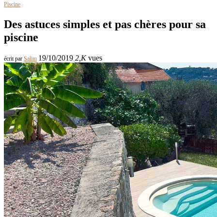
Piscine
Des astuces simples et pas chères pour sa
piscine
19/10/2019
2,K
vues
écrit par
Salim