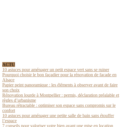
ACTU
10 astuces pour aménager un petit espace vert sans se ruiner
Pourquoi choisir le bon façadier pour la rénovation de façade en
Alsace
Papier peint panoramique : les éléments à observer avant de faire
son choix
Rénovation lourde à Montpellier : permis, déclaration préalable et
règles d’urbanisme
Bureau rétractable : optimiser son espace sans compromis sur le
confort
10 astuces pour aménager une petite salle de bain sans étouffer
l’espace
7 conseils pour valoriser votre bien avant une mise en location