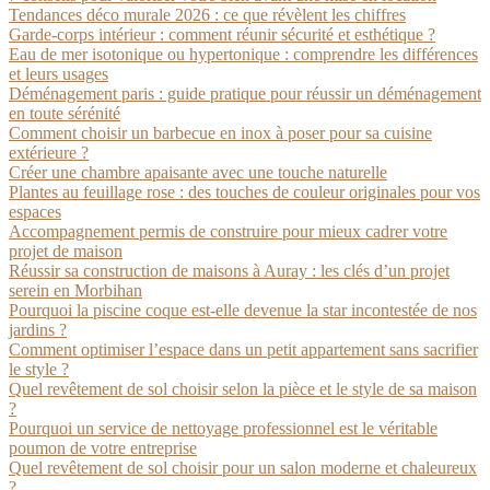
Tendances déco murale 2026 : ce que révèlent les chiffres
Garde-corps intérieur : comment réunir sécurité et esthétique ?
Eau de mer isotonique ou hypertonique : comprendre les différences
et leurs usages
Déménagement paris : guide pratique pour réussir un déménagement
en toute sérénité
Comment choisir un barbecue en inox à poser pour sa cuisine
extérieure ?
Créer une chambre apaisante avec une touche naturelle
Plantes au feuillage rose : des touches de couleur originales pour vos
espaces
Accompagnement permis de construire pour mieux cadrer votre
projet de maison
Réussir sa construction de maisons à Auray : les clés d’un projet
serein en Morbihan
Pourquoi la piscine coque est-elle devenue la star incontestée de nos
jardins ?
Comment optimiser l’espace dans un petit appartement sans sacrifier
le style ?
Quel revêtement de sol choisir selon la pièce et le style de sa maison
?
Pourquoi un service de nettoyage professionnel est le véritable
poumon de votre entreprise
Quel revêtement de sol choisir pour un salon moderne et chaleureux
?