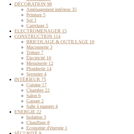
DÉCORATION
98
Aménagement intérieur
35
Peinture
5
Sol
3
Carrelage
5
ELECTROMENAGER
15
CONSTRUCTION
114
BRICOLAGE & OUTILLAGE
10
Maçonnerie
3
Toiture
7
Électricité
10
Menuiserie
12
Plomberie
14
Serrurier
4
INTÉRIEUR
75
Cuisine
17
Chambre
22
Salon
6
Garage
2
Salle à manger
4
ENERGIE
22
Isolation
3
Chauffage
8
Economie d'énergie
1
SÉCURITÉ
9