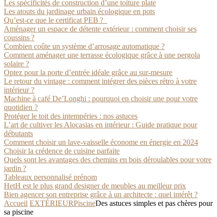
Les spécificités de construction d’une toiture plate
Les atouts du jardinage urbain écologique en pots
Qu’est-ce que le certificat PEB ?
Aménager un espace de détente extérieur : comment choisir ses
coussins ?
Combien coûte un système d’arrosage automatique ?
Comment aménager une terrasse écologique grâce à une pergola
solaire ?
Optez pour la porte d’entrée idéale grâce au sur-mesure
Le retour du vintage : comment intégrer des pièces rétro à votre
intérieur ?
Machine à café De’Longhi : pourquoi en choisir une pour votre
quotidien ?
Protéger le toit des intempéries : nos astuces
L’art de cultiver les Alocasias en intérieur : Guide pratique pour
débutants
Comment choisir un lave-vaisselle économe en énergie en 2024
Choisir la crédence de cuisine parfaite
Quels sont les avantages des chemins en bois déroulables pour votre
jardin ?
Tableaux personnalisé prénom
HetH est le plus grand designer de meubles au meilleur prix
Bien agencer son entreprise grâce à un architecte : quel intérêt ?
Accueil
EXTÉRIEUR
Piscine
Des astuces simples et pas chères pour
sa piscine