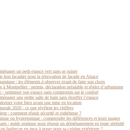
ménager un petit espace vert sans se ruiner
le bon façadier pour la rénovation de façade en Alsace
ramique : les éléments à observer avant de faire son choix
 à Montpellier : permis, déclaration préalable et règles d’urbanisme
e : optimiser son espace sans compromis sur le confort
ménager une petite salle de bain sans étouffer l’espace
aloriser votre bien avant une mise en location
rale 2026 : ce que révèlent les chiffres
ieur : comment réunir sécurité et esthétique ?
ique ou hypertonique : comprendre les différences et leurs usages
is : guide pratique pour réussir un déménagement en toute sérénité
n barbecue en inox à poser pour sa cuisine extérieure ?