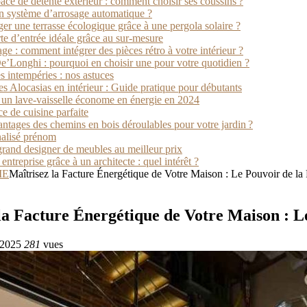
e de détente extérieur : comment choisir ses coussins ?
 système d’arrosage automatique ?
 une terrasse écologique grâce à une pergola solaire ?
te d’entrée idéale grâce au sur-mesure
age : comment intégrer des pièces rétro à votre intérieur ?
e’Longhi : pourquoi en choisir une pour votre quotidien ?
es intempéries : nos astuces
les Alocasias en intérieur : Guide pratique pour débutants
un lave-vaisselle économe en énergie en 2024
ce de cuisine parfaite
antages des chemins en bois déroulables pour votre jardin ?
alisé prénom
grand designer de meubles au meilleur prix
ntreprise grâce à un architecte : quel intérêt ?
IE
Maîtrisez la Facture Énergétique de Votre Maison : Le Pouvoir de la
la Facture Énergétique de Votre Maison : L
/2025
281
vues