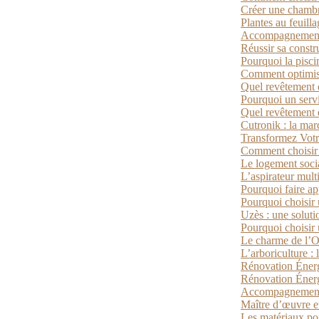
Créer une chambr
Plantes au feuill
Accompagnement p
Réussir sa constr
Pourquoi la pisci
Comment optimiser
Quel revêtement de
Pourquoi un servi
Quel revêtement d
Cutronik : la mar
Transformez Votr
Comment choisir l
Le logement socia
L’aspirateur mult
Pourquoi faire ap
Pourquoi choisir 
Uzès : une solut
Pourquoi choisir
Le charme de l’Ou
L’arboriculture : l
Rénovation Énergé
Rénovation Énerg
Accompagnement 
Maître d’œuvre et
Les matériaux pou