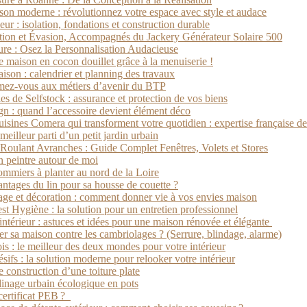
son moderne : révolutionnez votre espace avec style et audace
eur : isolation, fondations et construction durable
ion et Évasion, Accompagnés du Jackery Générateur Solaire 500
ure : Osez la Personnalisation Audacieuse
 maison en cocon douillet grâce à la menuiserie !
son : calendrier et planning des travaux
mez-vous aux métiers d’avenir du BTP
s de Selfstock : assurance et protection de vos biens
gn : quand l’accessoire devient élément déco
cuisines Comera qui transforment votre quotidien : expertise française d
eilleur parti d’un petit jardin urbain
 Roulant Avranches : Guide Complet Fenêtres, Volets et Stores
n peintre autour de moi
ommiers à planter au nord de la Loire
antages du lin pour sa housse de couette ?
lage et décoration : comment donner vie à vos envies maison
st Hygiène : la solution pour un entretien professionnel
intérieur : astuces et idées pour une maison rénovée et élégante
 sa maison contre les cambriolages ? (Serrure, blindage, alarme)
ois : le meilleur des deux mondes pour votre intérieur
ifs : la solution moderne pour relooker votre intérieur
e construction d’une toiture plate
dinage urbain écologique en pots
certificat PEB ?