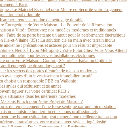
rtement à Paris
ique : Le Matériel Essentiel pour Mettre en Sécurité votre Logement
que : ton choix durable
Karcher : rends ta routine de nettoyage durable
ture Énergétique de Votre Maison : Le Pouvoir de la Rénovation
maison à Vitré : Découvrez nos modèles modernes et traditionnels
ue : Faire de sa porte battante un atout pour la performance énergétique
 Ille-et-Vilaine (35) : La solution clé en main avec terrain inclus
e ancienne : précautions et astuces pour un résultat impeccable
biliers Neufs à Lyon Métropole : Votre Futur Chez-Vous Vous Attend
un multimètre pour tester vos installations électriques
re pour Votre Maison : Confort, Sécurité et Isolation Optimale
 audit énergétique de son logement ?
tion : les secrets des portes d’entrée de maison modernes
s avantages d’un investissement immobilier locatif
ien choisir un responsable PEB en Wallonie
les styles qui séduisent cette année
ivent figurer sur votre certificat PEB ?
ique artisanale dans les intérieurs modernes
 Maisons Punch pour Votre Projet de Maison ?
e prix de remplacement d’une fosse septique par une micro-station
aison : choisir le bon terrain et les bons professionnels
ment une bonne estimation peut mener à une meilleure transaction
rieurs : transformez votre maison avec style et ingéniosité
re à Roanne : De la Conception à la Réalisation