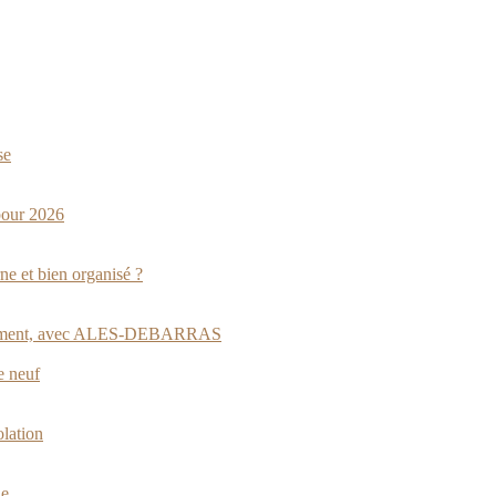
se
pour 2026
ne et bien organisé ?
appartement, avec ALES-DEBARRAS
e neuf
lation
ie