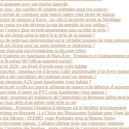
e apaisante avec une touche naturelle
age rose : des touches de couleur originales pour vos espaces
ermis de construire pour mieux cadrer votre projet de maison
uction de maisons à Auray : les clés d’un projet serein en Morbihan
ne coque est-elle devenue la star incontestée de nos jardins ?
 l’espace dans un petit appartement sans sacrifier le style ?
 sol choisir selon la pièce et le style de sa maison ?
ce de nettoyage professionnel est le véritable poumon de votre entrepri
e sol choisir pour un salon moderne et chaleureux ?
que française qui révolutionne la découpe béton
e Extérieur en Sanctuaire de Bien-Être : Tendances et Aménagements 
e lit enfant 90×190 au sommeil parfait?
l en 2026 : un levier d’avenir pour votre habitat
ifonction : pourquoi est-il devenu l’allié indispensable d’un foyer moder
pel à des spécialistes des embouts pour vos finitions ?
un menuisier A2V pour transformer votre habitat ?
ion locale et efficace pour le débarras de maison et le débarras d’
 une porte d’entrée en PVC pour transformer votre maison ?
est : pourquoi les tendances de l’immobilier en Bretagne plébiscitent l
es vrais défis d’un métier entre terre et ciel
tique : Pourquoi l’Isolation Extérieure est le Meilleur Investissement
étique en Bretagne : Le Choix des Menuiseries Solabaie pour Votre Iso
Sur Mesure : SEEMO, votre Partenaire pour la Maison Neuve
 rénovation maison : l’alliance parfaite pour une extension optimisée
r l’isolation des fenêtres : guide complet de l’isolation thermique réuss