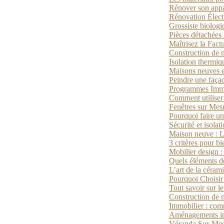
Rénover son appa
Rénovation Électr
Grossiste biologi
Pièces détachées 
Maîtrisez la Fac
Construction de 
Isolation thermiq
Maisons neuves en
Peindre une façad
Programmes Immo
Comment utiliser 
Fenêtres sur Mesu
Pourquoi faire un
Sécurité et isola
Maison neuve : Le
3 critères pour b
Mobilier design : 
Quels éléments do
L’art de la céram
Pourquoi Choisir
Tout savoir sur l
Construction de m
Immobilier : com
Aménagements inté
Véranda Sur-Mesu