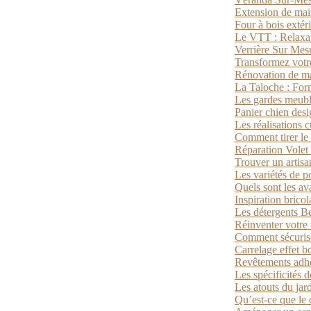
Extension de mai
Four à bois extéri
Le VTT : Relaxat
Verrière Sur Mes
Transformez votre
Rénovation de mai
La Taloche : For
Les gardes meuble
Panier chien desi
Les réalisations 
Comment tirer le m
Réparation Volet
Trouver un artisa
Les variétés de p
Quels sont les av
Inspiration brico
Les détergents Be
Réinventer votre 
Comment sécuriser
Carrelage effet b
Revêtements adhés
Les spécificités d
Les atouts du jar
Qu’est-ce que le 