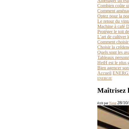
Aménager un espac
Combien coûte un
Comment aménager
Optez pour la por
Le retour du vint
Machine à café D
Protéger le toit d
L’art de cultiver 
Comment choisir 
Choisir la créden
Quels sont les av
Tableaux personn
HetH est le plus 
Bien agencer son e
Accueil
ENERG
ENERGIE
Maîtrisez 
28/10
écrit par
Najat