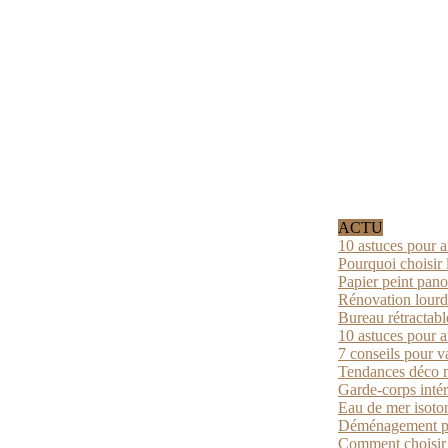
ACTU
10 astuces pour a
Pourquoi choisir 
Papier peint pano
Rénovation lourde
Bureau rétractabl
10 astuces pour a
7 conseils pour v
Tendances déco mu
Garde-corps intér
Eau de mer isoton
Déménagement par
Comment choisir u