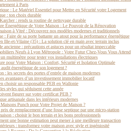
rtement à Paris
ique : Le Matériel Essentiel pour Mettre en Sécurité votre Logement
que : ton choix durable
Karcher : rends ta routine de nettoyage durable
ture Énergétique de Votre Maison : Le Pouvoir de la Rénovation
maison à Vitré : Découvrez nos modèles modernes et traditionnels
ue : Faire de sa porte battante un atout pour la performance énergétique
 Ille-et-Vilaine (35) : La solution clé en main avec terrain inclus
e ancienne : précautions et astuces pour un résultat impeccable
biliers Neufs à Lyon Métropole : Votre Futur Chez-Vous Vous Attend
un multimètre pour tester vos installations électriques
re pour Votre Maison : Confort, Sécurité et Isolation Optimale
 audit énergétique de son logement ?
tion : les secrets des portes d’entrée de maison modernes
s avantages d’un investissement immobilier locatif
ien choisir un responsable PEB en Wallonie
les styles qui séduisent cette année
ivent figurer sur votre certificat PEB ?
ique artisanale dans les intérieurs modernes
 Maisons Punch pour Votre Projet de Maison ?
e prix de remplacement d’une fosse septique par une micro-station
aison : choisir le bon terrain et les bons professionnels
ment une bonne estimation peut mener à une meilleure transaction
rieurs : transformez votre maison avec style et ingéniosité
re à Roanne : De la Conception à la Réalisation