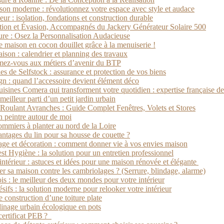
son moderne : révolutionnez votre espace avec style et audace
eur : isolation, fondations et construction durable
ion et Évasion, Accompagnés du Jackery Générateur Solaire 500
ure : Osez la Personnalisation Audacieuse
 maison en cocon douillet grâce à la menuiserie !
son : calendrier et planning des travaux
mez-vous aux métiers d’avenir du BTP
s de Selfstock : assurance et protection de vos biens
gn : quand l’accessoire devient élément déco
cuisines Comera qui transforment votre quotidien : expertise française d
eilleur parti d’un petit jardin urbain
 Roulant Avranches : Guide Complet Fenêtres, Volets et Stores
n peintre autour de moi
ommiers à planter au nord de la Loire
antages du lin pour sa housse de couette ?
lage et décoration : comment donner vie à vos envies maison
st Hygiène : la solution pour un entretien professionnel
intérieur : astuces et idées pour une maison rénovée et élégante
 sa maison contre les cambriolages ? (Serrure, blindage, alarme)
ois : le meilleur des deux mondes pour votre intérieur
ifs : la solution moderne pour relooker votre intérieur
e construction d’une toiture plate
dinage urbain écologique en pots
certificat PEB ?