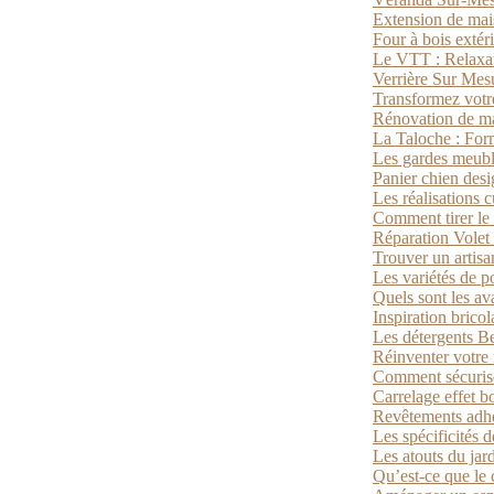
Extension de mai
Four à bois extéri
Le VTT : Relaxat
Verrière Sur Mes
Transformez votre
Rénovation de mai
La Taloche : For
Les gardes meuble
Panier chien desi
Les réalisations 
Comment tirer le m
Réparation Volet
Trouver un artisa
Les variétés de p
Quels sont les av
Inspiration brico
Les détergents Be
Réinventer votre 
Comment sécuriser
Carrelage effet b
Revêtements adhés
Les spécificités d
Les atouts du jar
Qu’est-ce que le 