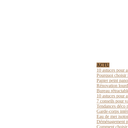
ACTU
10 astuces pour a
Pourquoi choisir 
Papier peint pano
Rénovation lourde
Bureau rétractabl
10 astuces pour a
7 conseils pour v
Tendances déco mu
Garde-corps intér
Eau de mer isoton
Déménagement par
Comment choisir u