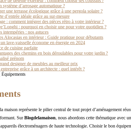
e de détente extérieur : comment choisir ses coussins ?
 système d’arrosage automatique ?
 une terrasse écologique grâce à une pergola solaire ?
te d’entrée idéale grâce au sur-mesure
age : comment intégrer des pièces rétro à votre intérieur ?
e’Longhi : pourquoi en choisir une pour votre quotidien ?
es intempéries : nos astuces
les Alocasias en intérieur : Guide pratique pour débutants
un lave-vaisselle économe en énergie en 2024
ce de cuisine parfaite
antages des chemins en bois déroulables pour votre jardin ?
alisé prénom
grand designer de meubles au meilleur prix
ntreprise grâce à un architecte : quel intérêt ?
N
Équipements
ments
a maison représente le pilier central de tout projet d’aménagement réus
rformant. Sur
Blogdelamaison
, nous abordons cette thématique avec un
s appareils électroménagers de haute technologie. Choisir le bon équipeme