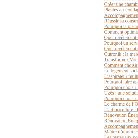
Créer une chambr
Plantes au feuill
Accompagnement p
Réussir sa constr
Pourquoi la pisci
Comment optimiser
Quel revêtement de
Pourquoi un servi
Quel revêtement d
Cutronik : la mar
Transformez Votr
Comment choisir l
Le logement socia
L’aspirateur mult
Pourquoi faire ap
Pourquoi choisir 
Uzès : une solut
Pourquoi choisir
Le charme de l’Ou
L’arboriculture : l
Rénovation Énergé
Rénovation Énerg
Accompagnement 
Maître d’œuvre et
Les matériaux pou