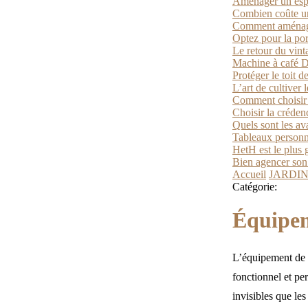
Aménager un espac
Combien coûte un
Comment aménager
Optez pour la por
Le retour du vint
Machine à café D
Protéger le toit d
L’art de cultiver 
Comment choisir 
Choisir la créden
Quels sont les av
Tableaux personn
HetH est le plus 
Bien agencer son e
Accueil
JARDI
Catégorie:
Équipe
L’équipement de l
fonctionnel et pe
invisibles que le