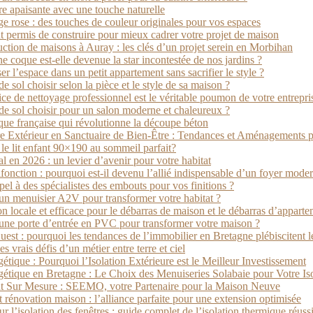
e apaisante avec une touche naturelle
age rose : des touches de couleur originales pour vos espaces
ermis de construire pour mieux cadrer votre projet de maison
uction de maisons à Auray : les clés d’un projet serein en Morbihan
ne coque est-elle devenue la star incontestée de nos jardins ?
 l’espace dans un petit appartement sans sacrifier le style ?
 sol choisir selon la pièce et le style de sa maison ?
ce de nettoyage professionnel est le véritable poumon de votre entrepri
e sol choisir pour un salon moderne et chaleureux ?
que française qui révolutionne la découpe béton
e Extérieur en Sanctuaire de Bien-Être : Tendances et Aménagements 
e lit enfant 90×190 au sommeil parfait?
l en 2026 : un levier d’avenir pour votre habitat
ifonction : pourquoi est-il devenu l’allié indispensable d’un foyer moder
pel à des spécialistes des embouts pour vos finitions ?
un menuisier A2V pour transformer votre habitat ?
ion locale et efficace pour le débarras de maison et le débarras d’
 une porte d’entrée en PVC pour transformer votre maison ?
est : pourquoi les tendances de l’immobilier en Bretagne plébiscitent l
es vrais défis d’un métier entre terre et ciel
tique : Pourquoi l’Isolation Extérieure est le Meilleur Investissement
étique en Bretagne : Le Choix des Menuiseries Solabaie pour Votre Iso
Sur Mesure : SEEMO, votre Partenaire pour la Maison Neuve
 rénovation maison : l’alliance parfaite pour une extension optimisée
r l’isolation des fenêtres : guide complet de l’isolation thermique réuss