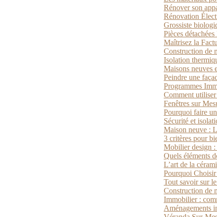
Rénover son appa
Rénovation Électr
Grossiste biologi
Pièces détachées 
Maîtrisez la Fac
Construction de 
Isolation thermiq
Maisons neuves en
Peindre une façad
Programmes Immo
Comment utiliser 
Fenêtres sur Mesu
Pourquoi faire un
Sécurité et isola
Maison neuve : Le
3 critères pour b
Mobilier design : 
Quels éléments do
L’art de la céram
Pourquoi Choisir
Tout savoir sur l
Construction de m
Immobilier : com
Aménagements inté
Véranda Sur-Mesu