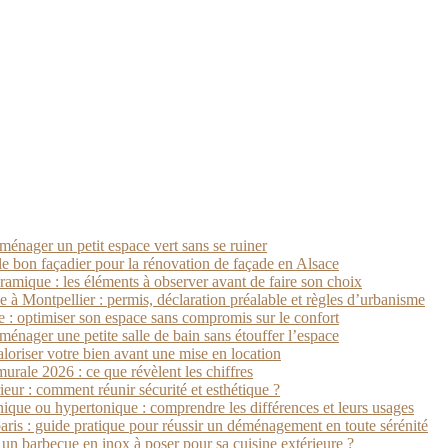
ménager un petit espace vert sans se ruiner
le bon façadier pour la rénovation de façade en Alsace
ramique : les éléments à observer avant de faire son choix
 à Montpellier : permis, déclaration préalable et règles d’urbanisme
e : optimiser son espace sans compromis sur le confort
ménager une petite salle de bain sans étouffer l’espace
aloriser votre bien avant une mise en location
rale 2026 : ce que révèlent les chiffres
ieur : comment réunir sécurité et esthétique ?
ique ou hypertonique : comprendre les différences et leurs usages
is : guide pratique pour réussir un déménagement en toute sérénité
n barbecue en inox à poser pour sa cuisine extérieure ?