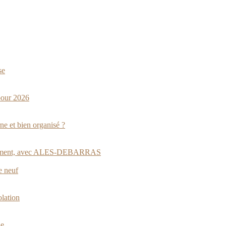
se
pour 2026
ne et bien organisé ?
appartement, avec ALES-DEBARRAS
e neuf
lation
ie