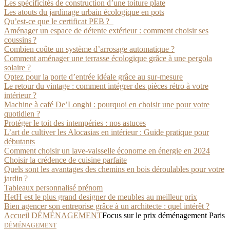
Les spécificités de construction d’une toiture plate
Les atouts du jardinage urbain écologique en pots
Qu’est-ce que le certificat PEB ?
Aménager un espace de détente extérieur : comment choisir ses
coussins ?
Combien coûte un système d’arrosage automatique ?
Comment aménager une terrasse écologique grâce à une pergola
solaire ?
Optez pour la porte d’entrée idéale grâce au sur-mesure
Le retour du vintage : comment intégrer des pièces rétro à votre
intérieur ?
Machine à café De’Longhi : pourquoi en choisir une pour votre
quotidien ?
Protéger le toit des intempéries : nos astuces
L’art de cultiver les Alocasias en intérieur : Guide pratique pour
débutants
Comment choisir un lave-vaisselle économe en énergie en 2024
Choisir la crédence de cuisine parfaite
Quels sont les avantages des chemins en bois déroulables pour votre
jardin ?
Tableaux personnalisé prénom
HetH est le plus grand designer de meubles au meilleur prix
Bien agencer son entreprise grâce à un architecte : quel intérêt ?
Accueil
DÉMÉNAGEMENT
Focus sur le prix déménagement Paris
DÉMÉNAGEMENT