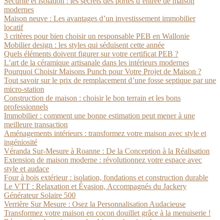
Sécurité et isolation : les secrets des portes d’entrée de maison
modernes
Maison neuve : Les avantages d’un investissement immobilier
locatif
3 critères pour bien choisir un responsable PEB en Wallonie
Mobilier design : les styles qui séduisent cette année
Quels éléments doivent figurer sur votre certificat PEB ?
L’art de la céramique artisanale dans les intérieurs modernes
Pourquoi Choisir Maisons Punch pour Votre Projet de Maison ?
Tout savoir sur le prix de remplacement d’une fosse septique par une
micro-station
Construction de maison : choisir le bon terrain et les bons
professionnels
Immobilier : comment une bonne estimation peut mener à une
meilleure transaction
Aménagements intérieurs : transformez votre maison avec style et
ingéniosité
Véranda Sur-Mesure à Roanne : De la Conception à la Réalisation
Extension de maison moderne : révolutionnez votre espace avec
style et audace
Four à bois extérieur : isolation, fondations et construction durable
Le VTT : Relaxation et Évasion, Accompagnés du Jackery
Générateur Solaire 500
Verrière Sur Mesure : Osez la Personnalisation Audacieuse
Transformez votre maison en cocon douillet grâce à la menuiserie !