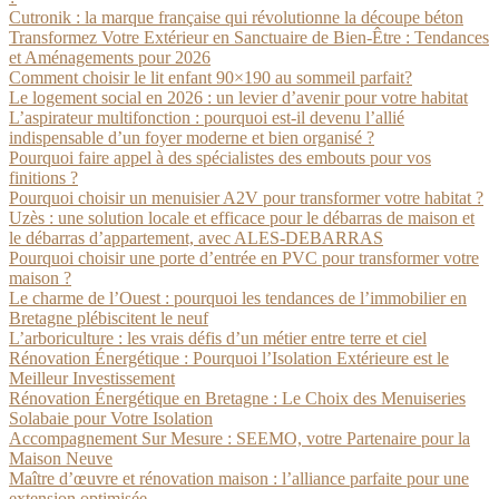
Cutronik : la marque française qui révolutionne la découpe béton
Transformez Votre Extérieur en Sanctuaire de Bien-Être : Tendances
et Aménagements pour 2026
Comment choisir le lit enfant 90×190 au sommeil parfait?
Le logement social en 2026 : un levier d’avenir pour votre habitat
L’aspirateur multifonction : pourquoi est-il devenu l’allié
indispensable d’un foyer moderne et bien organisé ?
Pourquoi faire appel à des spécialistes des embouts pour vos
finitions ?
Pourquoi choisir un menuisier A2V pour transformer votre habitat ?
Uzès : une solution locale et efficace pour le débarras de maison et
le débarras d’appartement, avec ALES-DEBARRAS
Pourquoi choisir une porte d’entrée en PVC pour transformer votre
maison ?
Le charme de l’Ouest : pourquoi les tendances de l’immobilier en
Bretagne plébiscitent le neuf
L’arboriculture : les vrais défis d’un métier entre terre et ciel
Rénovation Énergétique : Pourquoi l’Isolation Extérieure est le
Meilleur Investissement
Rénovation Énergétique en Bretagne : Le Choix des Menuiseries
Solabaie pour Votre Isolation
Accompagnement Sur Mesure : SEEMO, votre Partenaire pour la
Maison Neuve
Maître d’œuvre et rénovation maison : l’alliance parfaite pour une
extension optimisée