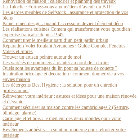
Rénovation de maison : calendrier et planning des travaux
La Taloche : Formez-vous aux métiers d’avenir du BTP
Les gardes meubles de Selfstock : assurance et protection de vos
biens
Panier chien design : quand l’accessoire devient élément déco
Les réalisations cuisines Comera qui transforment votre quotidien :
expertise française depuis 1945
Comment tirer le meilleur parti d’un petit jardin urbain
Réparation Volet Roulant Avranches : Guide Complet Fenêtres,
Volets et Stores
Trouver un artisan peintre autour de moi
Les variétés de pommiers à planter au nord de la Loire
Quels sont les avantages du lin pour sa housse de couette ?
Inspiration bricolage et décoration : comment donner vie à vos
envies maison
Les détergents Best Hygiène : la solution pour un entretien
professionnel
Réinventer votre intérieur : astuces et idées pour une maison rénovée
et élégante
Comment sécuriser sa maison contre les cambriolages ? (Serrure,
blindage, alarme)
Carrelage effet bois : le meilleur des deux mondes pour votre
intérieur
Revêtements adhésifs : la solution moderne pour relooker votre
intérieur