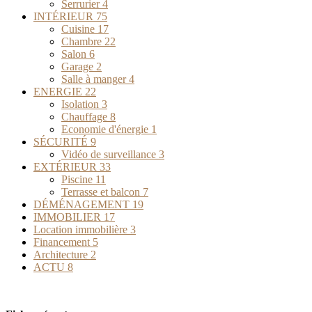
Serrurier
4
INTÉRIEUR
75
Cuisine
17
Chambre
22
Salon
6
Garage
2
Salle à manger
4
ENERGIE
22
Isolation
3
Chauffage
8
Economie d'énergie
1
SÉCURITÉ
9
Vidéo de surveillance
3
EXTÉRIEUR
33
Piscine
11
Terrasse et balcon
7
DÉMÉNAGEMENT
19
IMMOBILIER
17
Location immobilière
3
Financement
5
Architecture
2
ACTU
8