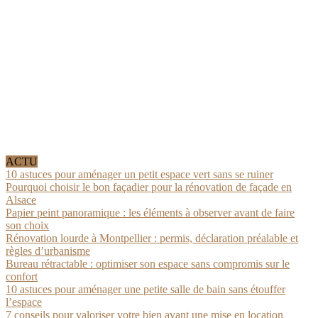
ACTU
10 astuces pour aménager un petit espace vert sans se ruiner
Pourquoi choisir le bon façadier pour la rénovation de façade en
Alsace
Papier peint panoramique : les éléments à observer avant de faire
son choix
Rénovation lourde à Montpellier : permis, déclaration préalable et
règles d’urbanisme
Bureau rétractable : optimiser son espace sans compromis sur le
confort
10 astuces pour aménager une petite salle de bain sans étouffer
l’espace
7 conseils pour valoriser votre bien avant une mise en location