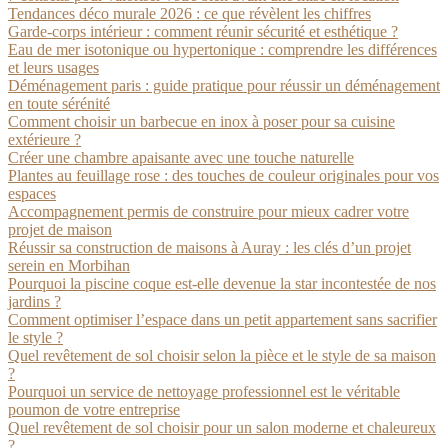
Tendances déco murale 2026 : ce que révèlent les chiffres
Garde-corps intérieur : comment réunir sécurité et esthétique ?
Eau de mer isotonique ou hypertonique : comprendre les différences
et leurs usages
Déménagement paris : guide pratique pour réussir un déménagement
en toute sérénité
Comment choisir un barbecue en inox à poser pour sa cuisine
extérieure ?
Créer une chambre apaisante avec une touche naturelle
Plantes au feuillage rose : des touches de couleur originales pour vos
espaces
Accompagnement permis de construire pour mieux cadrer votre
projet de maison
Réussir sa construction de maisons à Auray : les clés d’un projet
serein en Morbihan
Pourquoi la piscine coque est-elle devenue la star incontestée de nos
jardins ?
Comment optimiser l’espace dans un petit appartement sans sacrifier
le style ?
Quel revêtement de sol choisir selon la pièce et le style de sa maison
?
Pourquoi un service de nettoyage professionnel est le véritable
poumon de votre entreprise
Quel revêtement de sol choisir pour un salon moderne et chaleureux
?