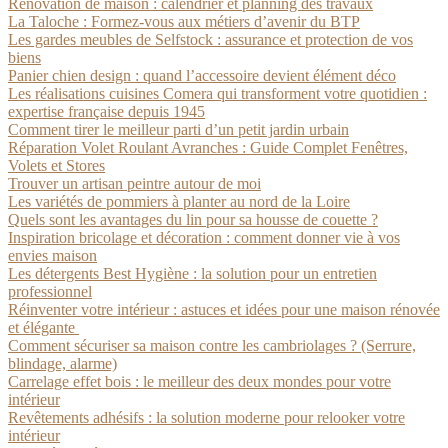
Rénovation de maison : calendrier et planning des travaux
La Taloche : Formez-vous aux métiers d’avenir du BTP
Les gardes meubles de Selfstock : assurance et protection de vos
biens
Panier chien design : quand l’accessoire devient élément déco
Les réalisations cuisines Comera qui transforment votre quotidien :
expertise française depuis 1945
Comment tirer le meilleur parti d’un petit jardin urbain
Réparation Volet Roulant Avranches : Guide Complet Fenêtres,
Volets et Stores
Trouver un artisan peintre autour de moi
Les variétés de pommiers à planter au nord de la Loire
Quels sont les avantages du lin pour sa housse de couette ?
Inspiration bricolage et décoration : comment donner vie à vos
envies maison
Les détergents Best Hygiène : la solution pour un entretien
professionnel
Réinventer votre intérieur : astuces et idées pour une maison rénovée
et élégante
Comment sécuriser sa maison contre les cambriolages ? (Serrure,
blindage, alarme)
Carrelage effet bois : le meilleur des deux mondes pour votre
intérieur
Revêtements adhésifs : la solution moderne pour relooker votre
intérieur