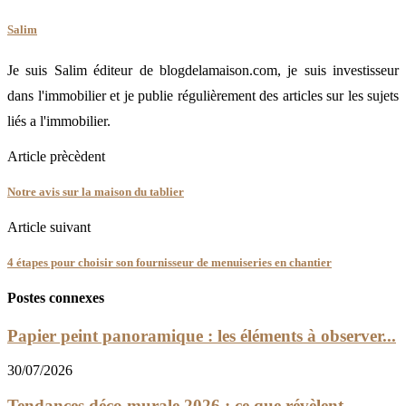
Salim
Je suis Salim éditeur de blogdelamaison.com, je suis investisseur
dans l'immobilier et je publie régulièrement des articles sur les sujets
liés a l'immobilier.
Article prècèdent
Notre avis sur la maison du tablier
Article suivant
4 étapes pour choisir son fournisseur de menuiseries en chantier
Postes connexes
Papier peint panoramique : les éléments à observer...
30/07/2026
Tendances déco murale 2026 : ce que révèlent...