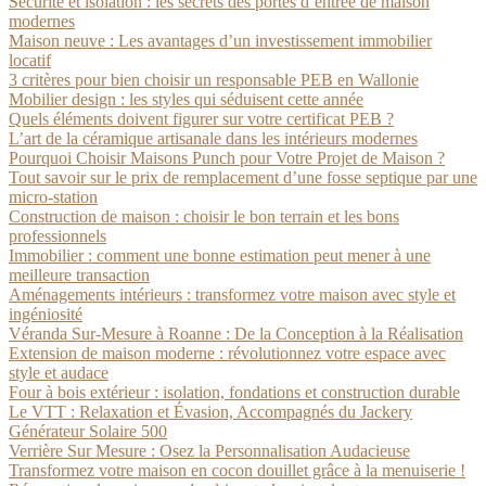
Sécurité et isolation : les secrets des portes d’entrée de maison
modernes
Maison neuve : Les avantages d’un investissement immobilier
locatif
3 critères pour bien choisir un responsable PEB en Wallonie
Mobilier design : les styles qui séduisent cette année
Quels éléments doivent figurer sur votre certificat PEB ?
L’art de la céramique artisanale dans les intérieurs modernes
Pourquoi Choisir Maisons Punch pour Votre Projet de Maison ?
Tout savoir sur le prix de remplacement d’une fosse septique par une
micro-station
Construction de maison : choisir le bon terrain et les bons
professionnels
Immobilier : comment une bonne estimation peut mener à une
meilleure transaction
Aménagements intérieurs : transformez votre maison avec style et
ingéniosité
Véranda Sur-Mesure à Roanne : De la Conception à la Réalisation
Extension de maison moderne : révolutionnez votre espace avec
style et audace
Four à bois extérieur : isolation, fondations et construction durable
Le VTT : Relaxation et Évasion, Accompagnés du Jackery
Générateur Solaire 500
Verrière Sur Mesure : Osez la Personnalisation Audacieuse
Transformez votre maison en cocon douillet grâce à la menuiserie !