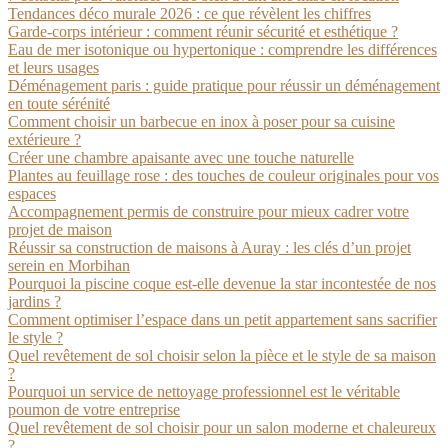
Tendances déco murale 2026 : ce que révèlent les chiffres
Garde-corps intérieur : comment réunir sécurité et esthétique ?
Eau de mer isotonique ou hypertonique : comprendre les différences
et leurs usages
Déménagement paris : guide pratique pour réussir un déménagement
en toute sérénité
Comment choisir un barbecue en inox à poser pour sa cuisine
extérieure ?
Créer une chambre apaisante avec une touche naturelle
Plantes au feuillage rose : des touches de couleur originales pour vos
espaces
Accompagnement permis de construire pour mieux cadrer votre
projet de maison
Réussir sa construction de maisons à Auray : les clés d’un projet
serein en Morbihan
Pourquoi la piscine coque est-elle devenue la star incontestée de nos
jardins ?
Comment optimiser l’espace dans un petit appartement sans sacrifier
le style ?
Quel revêtement de sol choisir selon la pièce et le style de sa maison
?
Pourquoi un service de nettoyage professionnel est le véritable
poumon de votre entreprise
Quel revêtement de sol choisir pour un salon moderne et chaleureux
?