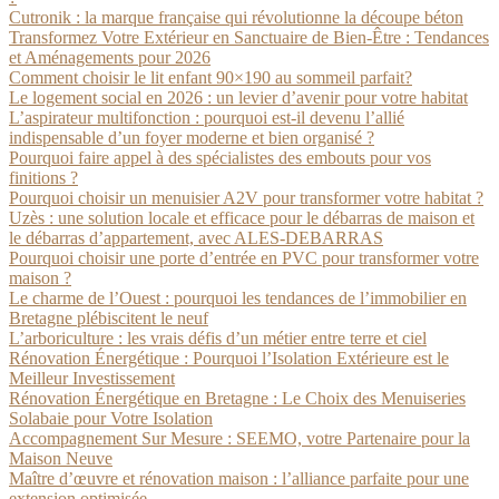
Cutronik : la marque française qui révolutionne la découpe béton
Transformez Votre Extérieur en Sanctuaire de Bien-Être : Tendances
et Aménagements pour 2026
Comment choisir le lit enfant 90×190 au sommeil parfait?
Le logement social en 2026 : un levier d’avenir pour votre habitat
L’aspirateur multifonction : pourquoi est-il devenu l’allié
indispensable d’un foyer moderne et bien organisé ?
Pourquoi faire appel à des spécialistes des embouts pour vos
finitions ?
Pourquoi choisir un menuisier A2V pour transformer votre habitat ?
Uzès : une solution locale et efficace pour le débarras de maison et
le débarras d’appartement, avec ALES-DEBARRAS
Pourquoi choisir une porte d’entrée en PVC pour transformer votre
maison ?
Le charme de l’Ouest : pourquoi les tendances de l’immobilier en
Bretagne plébiscitent le neuf
L’arboriculture : les vrais défis d’un métier entre terre et ciel
Rénovation Énergétique : Pourquoi l’Isolation Extérieure est le
Meilleur Investissement
Rénovation Énergétique en Bretagne : Le Choix des Menuiseries
Solabaie pour Votre Isolation
Accompagnement Sur Mesure : SEEMO, votre Partenaire pour la
Maison Neuve
Maître d’œuvre et rénovation maison : l’alliance parfaite pour une
extension optimisée