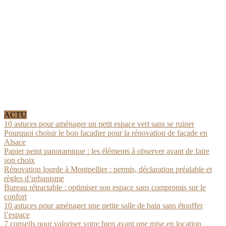
ACTU
10 astuces pour aménager un petit espace vert sans se ruiner
Pourquoi choisir le bon façadier pour la rénovation de façade en
Alsace
Papier peint panoramique : les éléments à observer avant de faire
son choix
Rénovation lourde à Montpellier : permis, déclaration préalable et
règles d’urbanisme
Bureau rétractable : optimiser son espace sans compromis sur le
confort
10 astuces pour aménager une petite salle de bain sans étouffer
l’espace
7 conseils pour valoriser votre bien avant une mise en location